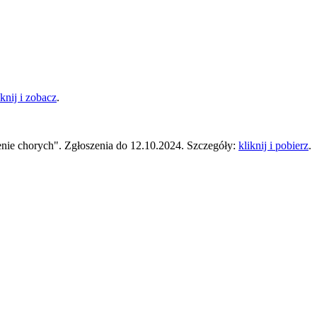
iknij i zobacz
.
enie chorych".
Zgłoszenia do 12.10.2024.
Szczegóły:
kliknij i pobierz
.