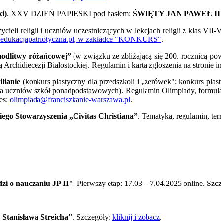
i)
. XXV DZIEŃ PAPIESKI pod hasłem:
ŚWIĘTY JAN PAWEŁ I
ycieli religii i uczniów uczestniczących w lekcjach religii z klas 
dukacjapatriotyczna.pl, w zakładce "KONKURS"
.
 modlitwy różańcowej”
(w związku ze zbliżającą się 200. rocznicą 
Archidiecezji Białostockiej. Regulamin i karta zgłoszenia na stronie i
lianie
(konkurs plastyczny dla przedszkoli i „zerówek"; konkurs pla
la uczniów szkół ponadpodstawowych). Regulamin Olimpiady, formularz
es:
olimpiada@franciszkanie-warszawa.pl
.
iego Stowarzyszenia „Civitas Christiana”
. Tematyka, regulamin, term
zi o nauczaniu JP II"
. Pierwszy etap: 17.03 – 7.04.2025 online. Szc
a Stanisława Streicha"
. Szczegóły:
kliknij i zobacz
.