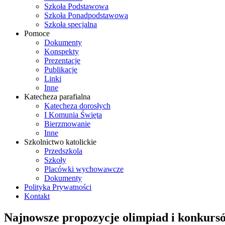
Szkoła Podstawowa
Szkoła Ponadpodstawowa
Szkoła specjalna
Pomoce
Dokumenty
Konspekty
Prezentacje
Publikacje
Linki
Inne
Katecheza parafialna
Katecheza dorosłych
I Komunia Święta
Bierzmowanie
Inne
Szkolnictwo katolickie
Przedszkola
Szkoły
Placówki wychowawcze
Dokumenty
Polityka Prywatności
Kontakt
Najnowsze propozycje olimpiad i konkurs