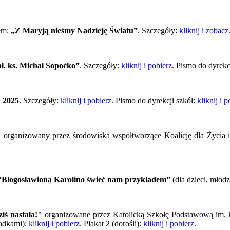
łem:
„Z Maryją nieśmy Nadzieję Światu”
. Szczegóły:
kliknij i zobacz
bł. ks. Michał Sopoćko”
. Szczegóły:
kliknij i pobierz
. Pismo do dyrekc
 2025
. Szczegóły:
kliknij i pobierz
. Pismo do dyrekcji szkół:
kliknij i 
"
organizowany przez środowiska współtworzące Koalicję dla Życia i 
“Błogosławiona Karolino świeć nam przykładem”
(dla dzieci, młod
ś nastała!"
organizowane przez Katolicką Szkołę Podstawową im. k
ziadkami):
kliknij i pobierz
. Plakat 2 (dorośli):
kliknij i pobierz
.