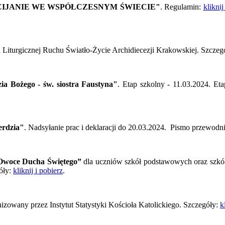
HRZEŚCIJANIE WE WSPÓŁCZESNYM ŚWIECIE"
. Regulamin:
kliknij
 Liturgicznej Ruchu Światło-Życie Archidiecezji Krakowskiej. Szczegó
zia Bożego - św. siostra Faustyna"
. Etap szkolny - 11.03.2024. Et
erdzia"
. Nadsyłanie prac i deklaracji do 20.03.2024. Pismo przewodn
„Owoce Ducha Świętego”
dla uczniów szkół podstawowych oraz szkół 
óły:
kliknij i pobierz
.
izowany przez Instytut Statystyki Kościoła Katolickiego. Szczegóły:
k