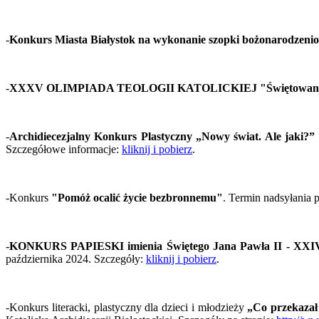
-
Konkurs Miasta Białystok na wykonanie szopki bożonarodzeni
-
XXXV OLIMPIADA TEOLOGII KATOLICKIEJ "Świętowanie i o
-
Archidiecezjalny Konkurs Plastyczny „Nowy świat. Ale jaki?”
Szczegółowe informacje:
kliknij i pobierz
.
-Konkurs
"Pomóż ocalić życie bezbronnemu"
. Termin nadsyłania p
-
KONKURS PAPIESKI imienia Świętego Jana Pawła II - XX
października 2024. Szczegóły:
kliknij i pobierz
.
-Konkurs literacki, plastyczny dla dzieci i młodzieży
„Co przekazał