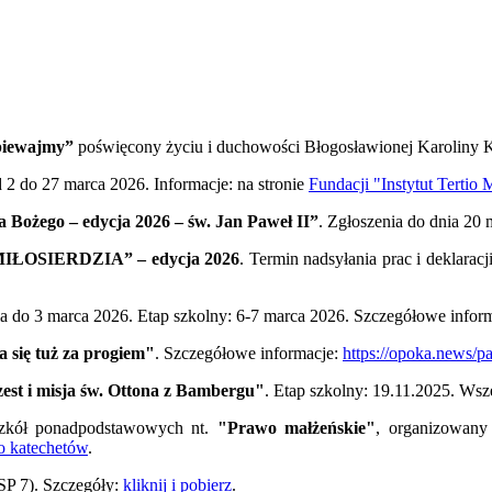
piewajmy”
poświęcony życiu i duchowości Błogosławionej Karoliny
d 2 do 27 marca 2026. Informacje: na stronie
Fundacji "Instytut Tertio 
ia Bożego – edycja 2026 – św. Jan Paweł II”
. Zgłoszenia do dnia 20
 MIŁOSIERDZIA” – edycja 2026
. Termin nadsyłania prac i deklara
ia do 3 marca 2026. Etap szkolny: 6-7 marca 2026. Szczegółowe inform
 się tuż za progiem"
. Szczegółowe informacje:
https://opoka.news/p
zest i misja św. Ottona z Bambergu"
. Etap szkolny: 19.11.2025. Wsz
zkół ponadpodstawowych nt.
"Prawo małżeńskie"
, organizowan
do katechetów
.
P 7). Szczegóły:
kliknij i pobierz
.