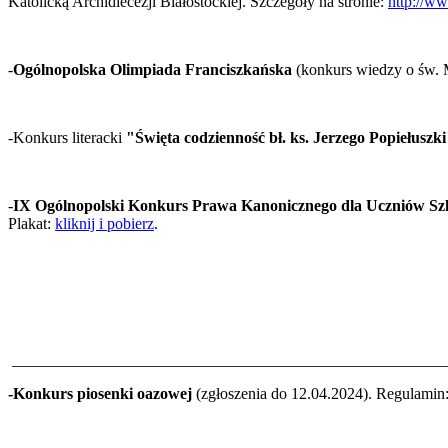
Katolicką Archidiecezji Białostockiej. Szczegóły na stronie:
http://ww
-
Ogólnopolska Olimpiada Franciszkańska
(konkurs wiedzy o św. 
-Konkurs literacki
"Święta codzienność bł. ks. Jerzego Popiełuszk
-
IX Ogólnopolski Konkurs Prawa Kanonicznego dla Uczniów S
Plakat:
kliknij i pobierz
.
______________________________________________________
-Konkurs piosenki oazowej
(zgłoszenia do 12.04.2024). Regulamin