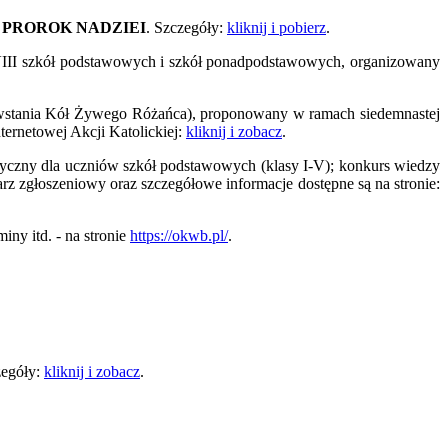
I PROROK NADZIEI
. Szczegóły:
kliknij i pobierz
.
VII-VIII szkół podstawowych i szkół ponadpodstawowych, organizowany
powstania Kół Żywego Różańca), proponowany w ramach siedemnastej
nternetowej Akcji Katolickiej:
kliknij i zobacz
.
styczny dla uczniów szkół podstawowych (klasy I-V); konkurs wiedzy
 zgłoszeniowy oraz szczegółowe informacje dostępne są na stronie:
iny itd. - na stronie
https://okwb.pl/
.
zegóły:
kliknij i zobacz
.