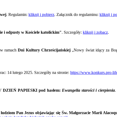
owej
. Regulamin:
kliknij i pobierz
. Załącznik do regulaminu:
kliknij i p
dpusty w Kościele katolickim"
. Szczegóły:
kliknij i zobacz
.
w ramach
Dni Kultury Chrześcijańskiej
„Nowy świat idący za Bogi
rac: 14 lutego 2025. Szczegóły na stronie:
https://www.konkurs.pro-life
IV DZIEŃ PAPIESKI pod hasłem:
Ewangelia starości i cierpienia
.
 ludziom Pan Jezus objawiając się Św. Małgorzacie Marii Alacoq