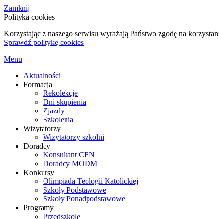
Zamknij
Polityka cookies
Korzystając z naszego serwisu wyrażają Państwo zgodę na korzystani
Sprawdź politykę cookies
Menu
Aktualności
Formacja
Rekolekcje
Dni skupienia
Zjazdy
Szkolenia
Wizytatorzy
Wizytatorzy szkolni
Doradcy
Konsultant CEN
Doradcy MODM
Konkursy
Olimpiada Teologii Katolickiej
Szkoły Podstawowe
Szkoły Ponadpodstawowe
Programy
Przedszkole