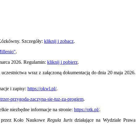
 Kózkówny. Szczegóły:
kliknij i zobacz
.
Millenio"
.
 marca 2026. Regulamin:
kliknij i pobierz
.
cji uczestnictwa wraz z załączoną dokumentacją do dnia 20 maja 2026.
acje i zapisy:
https://okwl.pl/
.
atrzer-przygoda-zaczyna-sie-tuz-za-progiem
.
elkie niezbędne informacje na stronie:
https://otk.pl/
.
y przez Koło Naukowe
Regula Iuris
działające na Wydziale Prawa