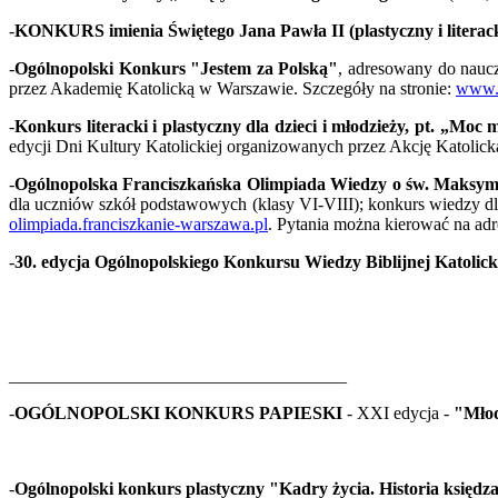
-
KONKURS imienia Świętego Jana Pawła II (plastyczny i literack
-
Ogólnopolski Konkurs "Jestem za Polską"
, adresowany do naucz
przez Akademię Katolicką w Warszawie. Szczegóły na stronie:
www.e
-
Konkurs literacki i plastyczny dla dzieci i młodzieży, pt. „Moc
edycji Dni Kultury Katolickiej organizowanych przez Akcję Katolicką 
-
Ogólnopolska Franciszkańska Olimpiada Wiedzy o św. Maksymi
dla uczniów szkół podstawowych (klasy VI-VIII); konkurs wiedzy d
olimpiada.franciszkanie-warszawa.pl
. Pytania można kierować na adr
-
30. edycja Ogólnopolskiego Konkursu Wiedzy Biblijnej Katolick
______________________________________
-
OGÓLNOPOLSKI KONKURS PAPIESKI
- XXI edycja -
"Młod
-
Ogólnopolski konkurs plastyczny
"Kadry życia. Historia księdz