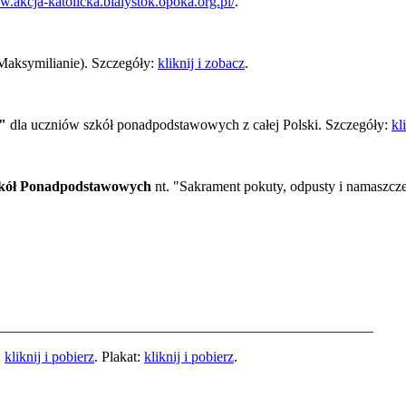
w.akcja-katolicka.bialystok.opoka.org.pl/
.
Maksymilianie). Szczegóły:
kliknij i zobacz
.
i"
dla uczniów szkół ponadpodstawowych z całej Polski. Szczegóły:
kl
zkół Ponadpodstawowych
nt. "Sakrament pokuty, odpusty i namaszcz
____________________________________________________
:
kliknij i pobierz
. Plakat:
kliknij i pobierz
.