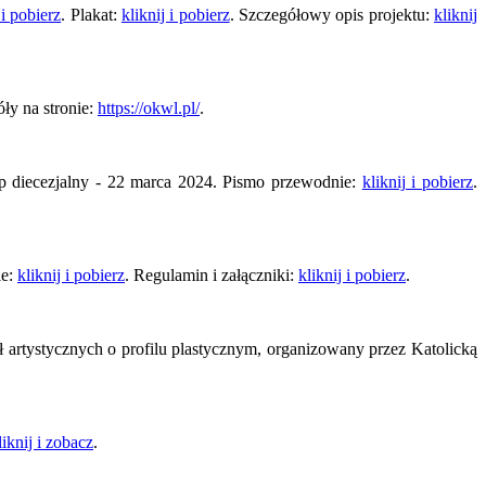
 i pobierz
. Plakat:
kliknij i pobierz
. Szczegółowy opis projektu:
kliknij
ły na stronie:
https://okwl.pl/
.
ap diecezjalny - 22 marca 2024. Pismo przewodnie:
kliknij i pobierz
.
ie:
kliknij i pobierz
. Regulamin i załączniki:
kliknij i pobierz
.
artystycznych o profilu plastycznym, organizowany przez Katolicką
liknij i zobacz
.