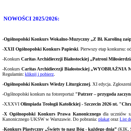
NOWOŚCI 2025/2026:
-
Ogólnopolski Konkurs Wokalno-Muzyczny „Z Bł. Karoliną zaś
-
XXII Ogólnopolski Konkurs Papieski
. Pierwszy etap konkursu: o
-Konkurs
Caritas Archidiecezji Białostockiej „Patroni Miłosierdz
-Konkurs
Caritas Archidiecezji Białostockiej „WYOBRAŹNIA
Regulamin:
kliknij i pobierz
.
-
Ogólnopolski Konkurs Wiedzy Liturgicznej
. XI edycja. Zgłoszen
-Ogólnopolski konkurs na fotoreportaż
"Patrzer – przygoda zaczyna
-XXXVI
Olimpiada Teologii Katolickiej - Szczecin 2026 nt. "Chr
-
X Ogólnopolski Konkurs Prawa Kanonicznego
dla uczniów s
Kanonicznego UKSW w Warszawie. Do pobrania:
plakat
oraz
List 
-
Konkurs Plastyczny „Święty to nasz Bóg - każdego dnia”
(KIK, S